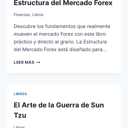
Estructura del Mercado Forex
Finanzas
,
Libros
Descubre los fundamentos que realmente
mueven el mercado Forex con este libro
práctico y directo al grano. La Estructura
del Mercado Forex está diseñado para…
LIBRO
LEER MÁS
DE
TRADING
GRATUITO:
LA
ESTRUCTURA
LIBROS
DEL
MERCADO
El Arte de la Guerra de Sun
FOREX
Tzu
Libros