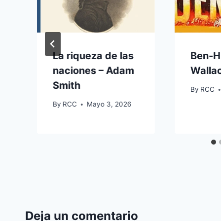
La riqueza de las
Ben-H
naciones – Adam
Walla
Smith
By
RCC
By
RCC
Mayo 3, 2026
Deja un comentario