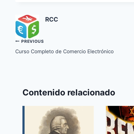
RCC
Navegación
PREVIOUS
Curso Completo de Comercio Electrónico
de
entradas
Contenido relacionado