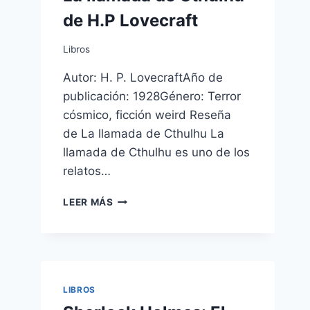
de H.P Lovecraft
Libros
Autor: H. P. LovecraftAño de
publicación: 1928Género: Terror
cósmico, ficción weird Reseña
de La llamada de Cthulhu La
llamada de Cthulhu es uno de los
relatos…
LA
LEER MÁS
LLAMADA
DE
CTHULHU
DE
H.P
LOVECRAFT
LIBROS