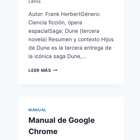
Libros
Autor: Frank HerbertGénero:
Ciencia ficción, ópera
espacialSaga: Dune (tercera
novela) Resumen y contexto Hijos
de Dune es la tercera entrega de
la icónica saga Dune,…
HIJOS
LEER MÁS
DE
DUNE
DE
FRANK
HERBERT
MANUAL
Manual de Google
Chrome