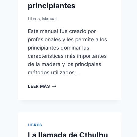
principiantes
Libros
,
Manual
Este manual fue creado por
Manual de
Dos años de
profesionales y les permite a los
Análisis Técnico
vacaciones 
principiantes dominar las
Julio Verne
características más importantes
By
RCC
octubre 16, 2013
de la madera y los principales
By
RCC
Mayo 25
métodos utilizados…
MANUAL
LEER MÁS
DE
EBANISTERÍA
Y
CARPINTERÍA
PARA
PRINCIPIANTES
LIBROS
La llamada de Cthulhu