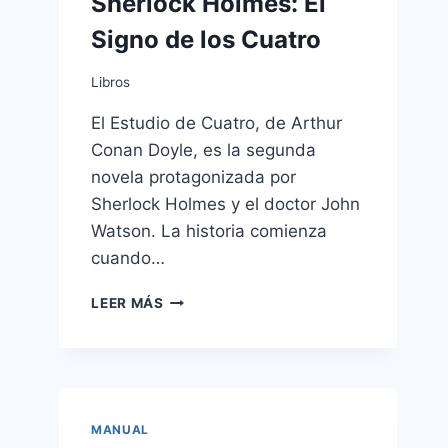
Sherlock Holmes: El
Signo de los Cuatro
Libros
El Estudio de Cuatro, de Arthur
Conan Doyle, es la segunda
novela protagonizada por
Sherlock Holmes y el doctor John
Watson. La historia comienza
cuando…
SHERLOCK
LEER MÁS
HOLMES:
EL
SIGNO
DE
LOS
CUATRO
MANUAL