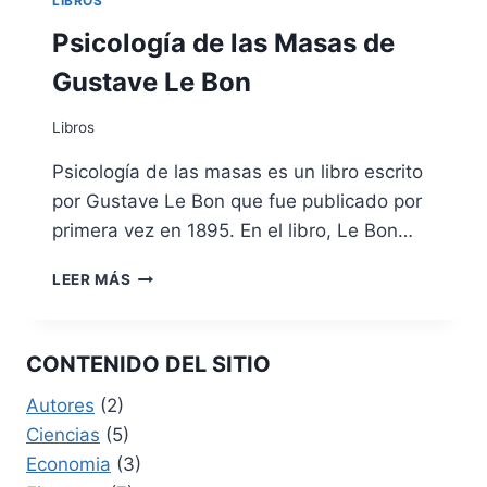
LIBROS
Psicología de las Masas de
Gustave Le Bon
Libros
Psicología de las masas es un libro escrito
por Gustave Le Bon que fue publicado por
primera vez en 1895. En el libro, Le Bon…
PSICOLOGÍA
LEER MÁS
DE
LAS
MASAS
CONTENIDO DEL SITIO
DE
GUSTAVE
Autores
(2)
LE
Ciencias
(5)
BON
Economia
(3)