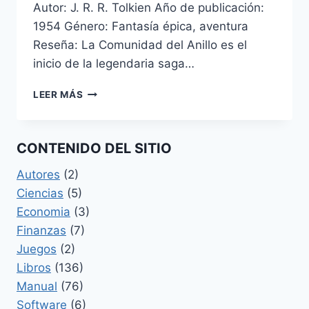
Autor: J. R. R. Tolkien Año de publicación:
1954 Género: Fantasía épica, aventura
Reseña: La Comunidad del Anillo es el
inicio de la legendaria saga…
EL
LEER MÁS
SEÑOR
DE
LOS
CONTENIDO DEL SITIO
ANILLOS
I:
Autores
(2)
LA
Ciencias
(5)
COMUNIDAD
DEL
Economia
(3)
ANILLO
Finanzas
(7)
Juegos
(2)
Libros
(136)
Manual
(76)
Software
(6)