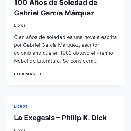
100 Años de Soledad de
Gabriel García Márquez
Libros
Cien años de soledad es una novela escrita
por Gabriel García Márquez, escritor
colombiano que en 1982 obtuvo el Premio
Nobel de Literatura. Se considera…
100
LEER MÁS
AÑOS
DE
SOLEDAD
DE
GABRIEL
LIBROS
GARCÍA
MÁRQUEZ
La Exegesis – Philip K. Dick
Libros