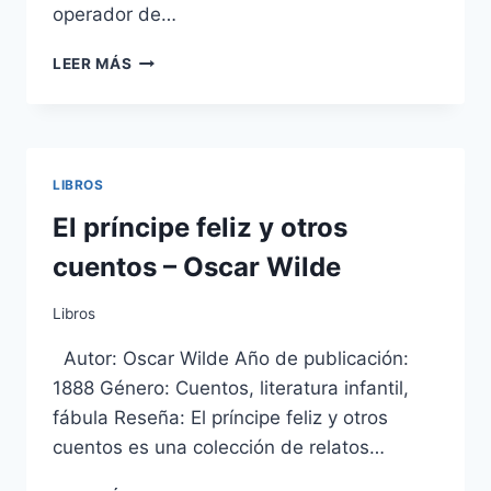
operador de…
MEMORIAS
LEER MÁS
DE
UN
OPERADOR
DE
BOLSA
LIBROS
–
EDWIN
El príncipe feliz y otros
LEFÈVRE
cuentos – Oscar Wilde
Libros
Autor: Oscar Wilde Año de publicación:
1888 Género: Cuentos, literatura infantil,
fábula Reseña: El príncipe feliz y otros
cuentos es una colección de relatos…
EL