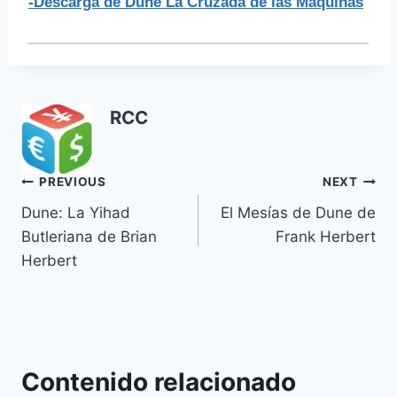
-Descarga de Dune La Cruzada de las Máquinas
RCC
Navegación
PREVIOUS
NEXT
Dune: La Yihad
El Mesías de Dune de
de
Butleriana de Brian
Frank Herbert
entradas
Herbert
Contenido relacionado