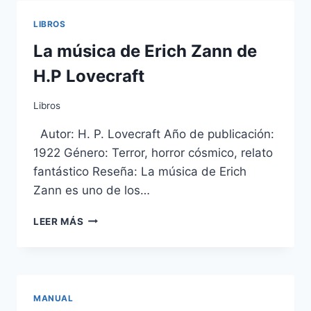
GUERRA
–
LIBROS
WK
40
La música de Erich Zann de
H.P Lovecraft
Libros
Autor: H. P. Lovecraft Año de publicación:
1922 Género: Terror, horror cósmico, relato
fantástico Reseña: La música de Erich
Zann es uno de los…
LA
LEER MÁS
MÚSICA
DE
ERICH
ZANN
DE
MANUAL
H.P