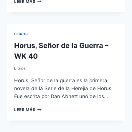
LEER MÁS
PRÍNCIPE
FELIZ
Y
OTROS
CUENTOS
LIBROS
–
OSCAR
Horus, Señor de la Guerra –
WILDE
WK 40
Libros
Horus, Señor de la guerra es la primera
novela de la Serie de la Herejía de Horus.
Fue escrita por Dan Abnett uno de los…
HORUS,
LEER MÁS
SEÑOR
DE
LA