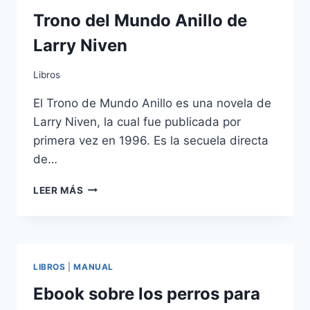
AMANTES
DE
Trono del Mundo Anillo de
PERROS
Larry Niven
Libros
El Trono de Mundo Anillo es una novela de
Larry Niven, la cual fue publicada por
primera vez en 1996. Es la secuela directa
de…
TRONO
LEER MÁS
DEL
MUNDO
ANILLO
DE
LARRY
LIBROS
|
MANUAL
NIVEN
Ebook sobre los perros para