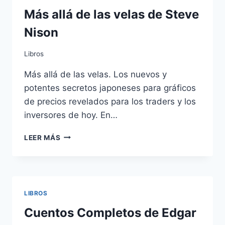
PYTHON
(SCRIPT
Más allá de las velas de Steve
GRATIS)
Nison
Libros
Más allá de las velas. Los nuevos y
potentes secretos japoneses para gráficos
de precios revelados para los traders y los
inversores de hoy. En…
MÁS
LEER MÁS
ALLÁ
DE
LAS
VELAS
DE
LIBROS
STEVE
NISON
Cuentos Completos de Edgar