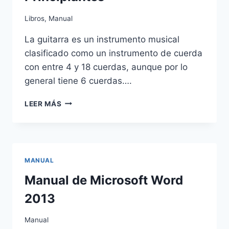
Libros
,
Manual
La guitarra es un instrumento musical
clasificado como un instrumento de cuerda
con entre 4 y 18 cuerdas, aunque por lo
general tiene 6 cuerdas….
MANUAL
LEER MÁS
PARA
APRENDER
A
TOCAR
GUITARRA
MANUAL
PARA
PRINCIPIANTES
Manual de Microsoft Word
2013
Manual