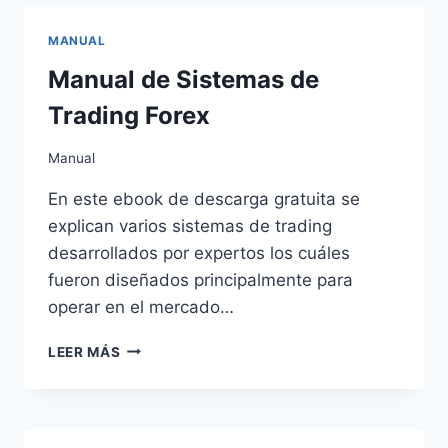
ANILLOS
I:
MANUAL
LA
COMUNIDAD
Manual de Sistemas de
DEL
Trading Forex
ANILLO
Manual
En este ebook de descarga gratuita se
explican varios sistemas de trading
desarrollados por expertos los cuáles
fueron diseñados principalmente para
operar en el mercado…
MANUAL
LEER MÁS
DE
SISTEMAS
DE
TRADING