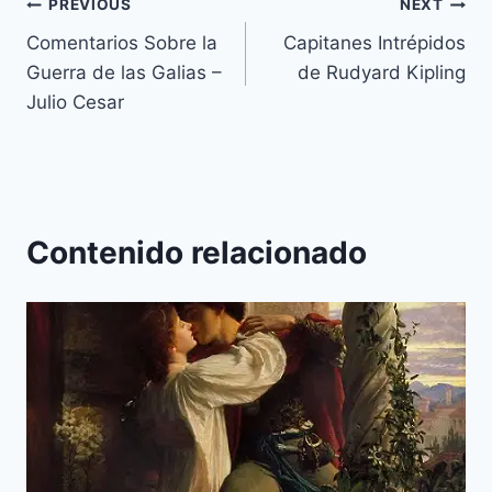
Navegación
PREVIOUS
NEXT
Comentarios Sobre la
Capitanes Intrépidos
de
Guerra de las Galias –
de Rudyard Kipling
entradas
Julio Cesar
Contenido relacionado