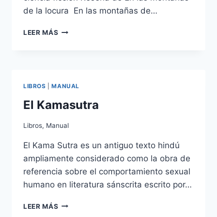
de la locura En las montañas de…
EN
LEER MÁS
LAS
MONTAÑAS
DE
LA
LOCURA
LIBROS
|
MANUAL
DE
H.P
El Kamasutra
LOVECRAFT
Libros
,
Manual
El Kama Sutra es un antiguo texto hindú
ampliamente considerado como la obra de
referencia sobre el comportamiento sexual
humano en literatura sánscrita escrito por…
EL
LEER MÁS
KAMASUTRA