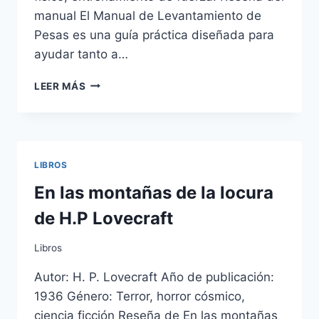
manual El Manual de Levantamiento de
Pesas es una guía práctica diseñada para
ayudar tanto a…
MANUAL
LEER MÁS
DE
ALZAMIENTO
DE
PESAS
(HALTEROFÍLIA)
LIBROS
PARA
PRINCIPIANTES
En las montañas de la locura
de H.P Lovecraft
Libros
Autor: H. P. Lovecraft Año de publicación:
1936 Género: Terror, horror cósmico,
ciencia ficción Reseña de En las montañas