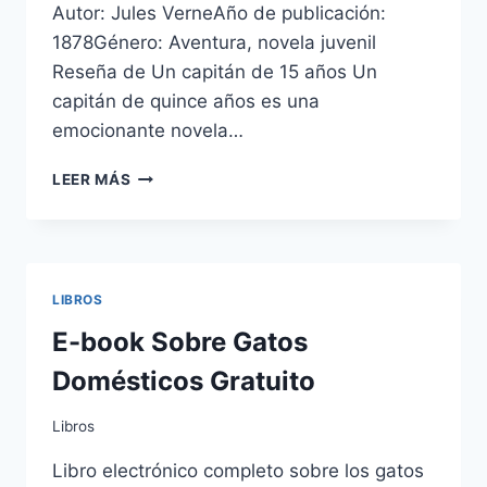
Autor: Jules VerneAño de publicación:
1878Género: Aventura, novela juvenil
Reseña de Un capitán de 15 años Un
capitán de quince años es una
emocionante novela…
UN
LEER MÁS
CAPITÁN
DE
QUINCE
AÑOS
–
LIBROS
JULIO
VERNE
E-book Sobre Gatos
Domésticos Gratuito
Libros
Libro electrónico completo sobre los gatos