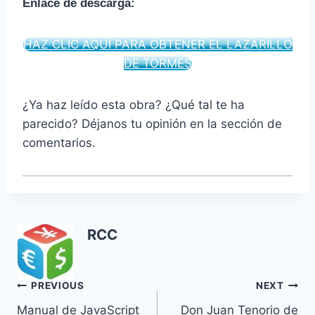
Enlace de descarga:
HAZ CLIC AQUÍ PARA OBTENER EL LAZARILLO
DE TORMES
¿Ya haz leído esta obra? ¿Qué tal te ha
parecido? Déjanos tu opinión en la sección de
comentarios.
RCC
Navegación
PREVIOUS
NEXT
Manual de JavaScript
Don Juan Tenorio de