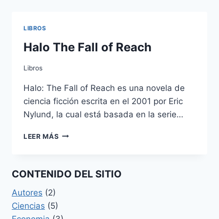
PARA
PRINCIPIANTES
LIBROS
Halo The Fall of Reach
Libros
Halo: The Fall of Reach es una novela de
ciencia ficción escrita en el 2001 por Eric
Nylund, la cual está basada en la serie…
HALO
LEER MÁS
THE
FALL
OF
CONTENIDO DEL SITIO
REACH
Autores
(2)
Ciencias
(5)