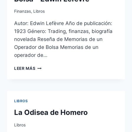
Finanzas
,
Libros
Autor: Edwin Lefèvre Año de publicación:
1923 Género: Trading, finanzas, biografía
novelada Reseña de Memorias de un
Operador de Bolsa Memorias de un
operador de…
MEMORIAS
LEER MÁS
DE
UN
OPERADOR
DE
BOLSA
LIBROS
–
EDWIN
La Odisea de Homero
LEFÈVRE
Libros