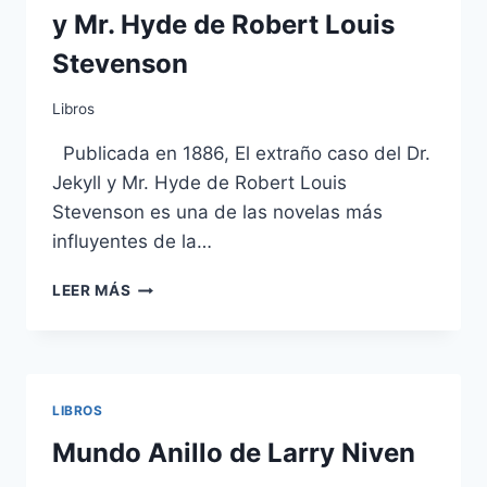
y Mr. Hyde de Robert Louis
Stevenson
Libros
Publicada en 1886, El extraño caso del Dr.
Jekyll y Mr. Hyde de Robert Louis
Stevenson es una de las novelas más
influyentes de la…
EL
LEER MÁS
EXTRAÑO
CASO
DEL
DR.
JEKYLL
LIBROS
Y
MR.
Mundo Anillo de Larry Niven
HYDE