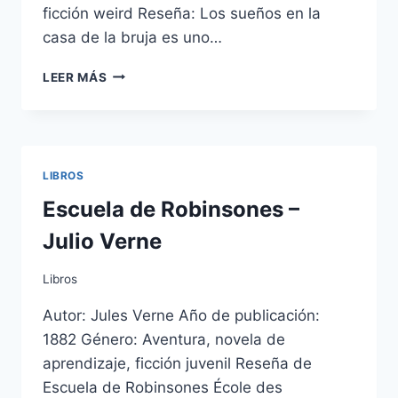
ficción weird Reseña: Los sueños en la
casa de la bruja es uno…
LOS
LEER MÁS
SUEÑOS
EN
LA
CASA
DE
LIBROS
LA
BRUJA
Escuela de Robinsones –
–
Julio Verne
H.P.
LOVECRAFT
Libros
Autor: Jules Verne Año de publicación:
1882 Género: Aventura, novela de
aprendizaje, ficción juvenil Reseña de
Escuela de Robinsones École des