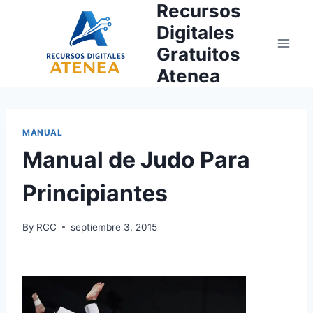
Recursos
Skip
to
Digitales
content
Gratuitos
Atenea
MANUAL
Manual de Judo Para
Principiantes
By
RCC
septiembre 3, 2015