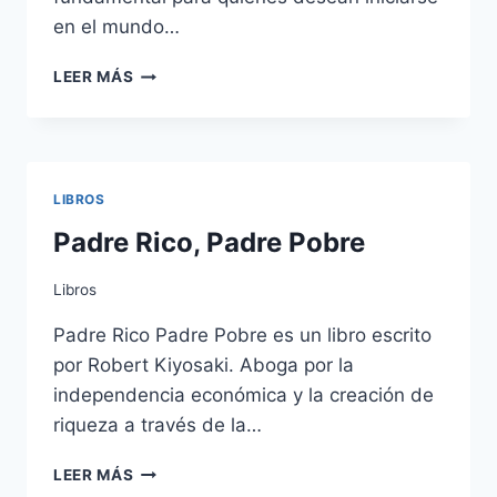
en el mundo…
MANUAL
LEER MÁS
DE
PROGRAMACIÓN
EN
C
–
LIBROS
GUÍA
COMPLETA
Padre Rico, Padre Pobre
PARA
PRINCIPIANTES
Libros
Padre Rico Padre Pobre es un libro escrito
por Robert Kiyosaki. Aboga por la
independencia económica y la creación de
riqueza a través de la…
PADRE
LEER MÁS
RICO,