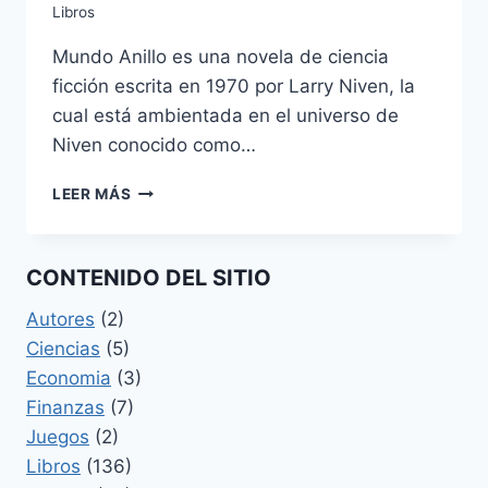
DE
Libros
ROBERT
LOUIS
Mundo Anillo es una novela de ciencia
STEVENSON
ficción escrita en 1970 por Larry Niven, la
cual está ambientada en el universo de
Niven conocido como…
MUNDO
LEER MÁS
ANILLO
DE
LARRY
CONTENIDO DEL SITIO
NIVEN
Autores
(2)
Ciencias
(5)
Economia
(3)
Finanzas
(7)
Juegos
(2)
Libros
(136)