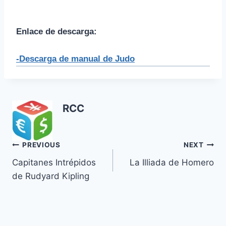
Enlace de descarga:
-Descarga de manual de Judo
RCC
Navegación
PREVIOUS
NEXT
Capitanes Intrépidos
La Illiada de Homero
de
de Rudyard Kipling
entradas