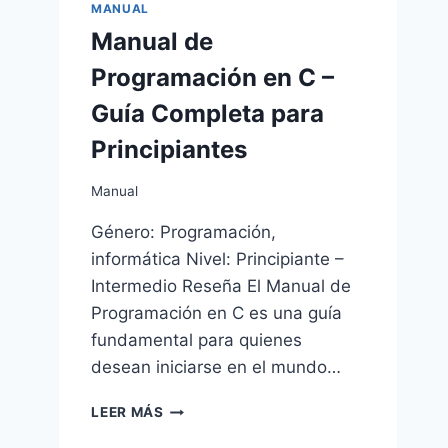
EL
MANUAL
RETORNO
Manual de
DEL
REY
Programación en C –
Guía Completa para
Principiantes
Manual
Género: Programación,
informática Nivel: Principiante –
Intermedio Reseña El Manual de
Programación en C es una guía
fundamental para quienes
desean iniciarse en el mundo…
MANUAL
LEER MÁS
DE