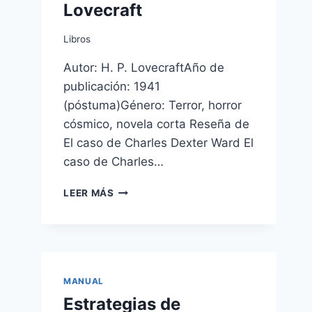
Lovecraft
Libros
Autor: H. P. LovecraftAño de
publicación: 1941
(póstuma)Género: Terror, horror
cósmico, novela corta Reseña de
El caso de Charles Dexter Ward El
caso de Charles…
EL
LEER MÁS
CASO
DE
CHARLES
DEXTER
WARD
DE
MANUAL
H.P.
Estrategias de
LOVECRAFT