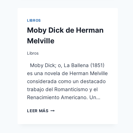
ANILLOS
I:
LA
LIBROS
COMUNIDAD
Moby Dick de Herman
DEL
ANILLO
Melville
Libros
Moby Dick; o, La Ballena (1851)
es una novela de Herman Melville
considerada como un destacado
trabajo del Romanticismo y el
Renacimiento Americano. Un…
MOBY
LEER MÁS
DICK
DE
HERMAN