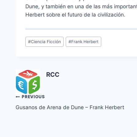
Dune, y también en una de las más important
Herbert sobre el futuro de la civilización.
Post
#
Ciencia Ficción
#
Frank Herbert
Tags:
RCC
Navegación
PREVIOUS
Gusanos de Arena de Dune – Frank Herbert
de
entradas