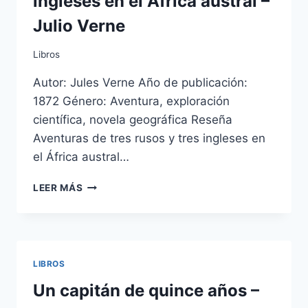
ingleses en el África austral –
Julio Verne
Libros
Autor: Jules Verne Año de publicación:
1872 Género: Aventura, exploración
científica, novela geográfica Reseña
Aventuras de tres rusos y tres ingleses en
el África austral…
AVENTURAS
LEER MÁS
DE
TRES
RUSOS
Y
TRES
LIBROS
INGLESES
EN
Un capitán de quince años –
EL