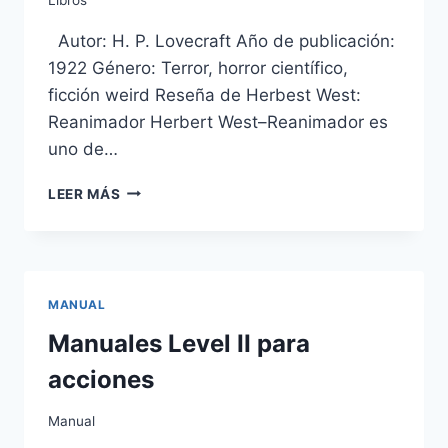
Autor: H. P. Lovecraft Año de publicación:
1922 Género: Terror, horror científico,
ficción weird Reseña de Herbest West:
Reanimador Herbert West–Reanimador es
uno de…
HERBERT
LEER MÁS
WEST:
REANIMADOR
–
H.P.
LOVECRAFT
MANUAL
Manuales Level II para
acciones
Manual