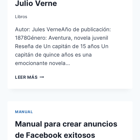
Julio Verne
ÁFRICA
AUSTRAL
–
Libros
JULIO
Autor: Jules VerneAño de publicación:
VERNE
1878Género: Aventura, novela juvenil
Reseña de Un capitán de 15 años Un
capitán de quince años es una
emocionante novela…
UN
LEER MÁS
CAPITÁN
DE
QUINCE
AÑOS
–
MANUAL
JULIO
VERNE
Manual para crear anuncios
de Facebook exitosos