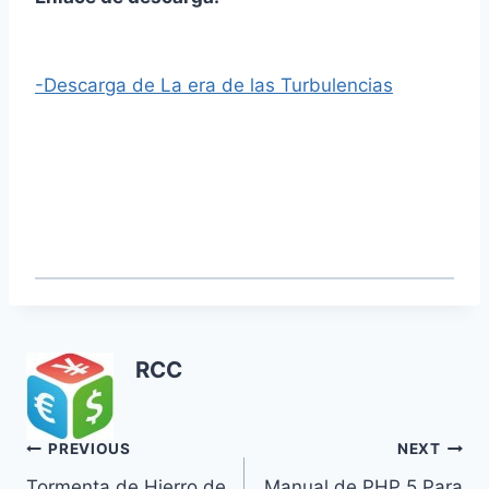
-Descarga de La era de las Turbulencias
RCC
Navegación
PREVIOUS
NEXT
Tormenta de Hierro de
Manual de PHP 5 Para