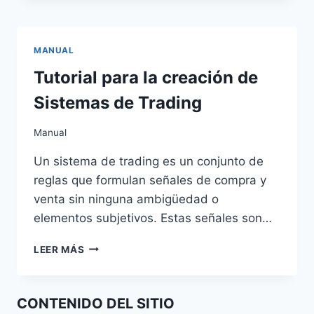
PHILIP
K.
DICK
MANUAL
Tutorial para la creación de
Sistemas de Trading
Manual
Un sistema de trading es un conjunto de
reglas que formulan señales de compra y
venta sin ninguna ambigüedad o
elementos subjetivos. Estas señales son…
TUTORIAL
LEER MÁS
PARA
LA
CREACIÓN
CONTENIDO DEL SITIO
DE