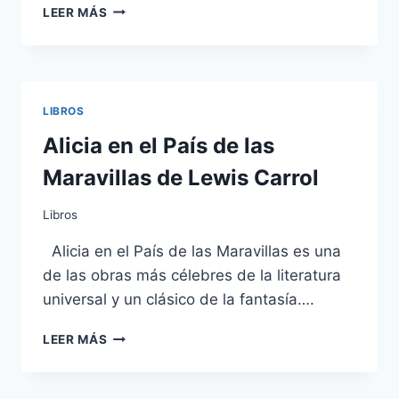
LA
LEER MÁS
ISLA
DEL
TESORO
DE
ROBERT
LIBROS
LOUIS
STEVENSON
Alicia en el País de las
Maravillas de Lewis Carrol
Libros
Alicia en el País de las Maravillas es una
de las obras más célebres de la literatura
universal y un clásico de la fantasía….
ALICIA
LEER MÁS
EN
EL
PAÍS