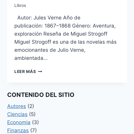
Libros
Autor: Jules Verne Año de
publicación: 1867–1868 Género: Aventura,
exploración Reseña de Miguel Strogoff
Miguel Strogoff es una de las novelas más
emocionantes de Julio Verne,
ambientada…
MIGUEL
LEER MÁS
STROGOFF
DE
JULIO
CONTENIDO DEL SITIO
VERNE
Autores
(2)
Ciencias
(5)
Economia
(3)
Finanzas
(7)