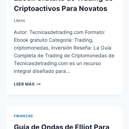
Criptoactivos Para Novatos
Libros
Autor: Tecnicasdetrading.com Formato:
Ebook gratuito Categoría: Trading,
criptomonedas, inversión Reseña: La Guía
Completa de Trading de Criptomonedas de
Tecnicasdetrading.com es un recurso
integral diseñado para…
EBOOK
LEER MÁS
GRATUITO
DE
TRADING
DE
CRIPTOACTIVOS
FINANZAS
PARA
NOVATOS
Guía de Ondas de Elliot Para