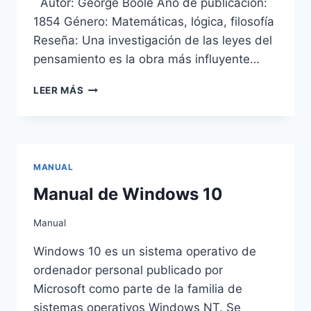
Autor: George Boole Año de publicación:
1854 Género: Matemáticas, lógica, filosofía
Reseña: Una investigación de las leyes del
pensamiento es la obra más influyente…
UNA
LEER MÁS
INVESTIGACIÓN
DE
LAS
LEYES
DEL
MANUAL
PENSAMIENTO
DE
Manual de Windows 10
GEORGE
BOOLE
Manual
Windows 10 es un sistema operativo de
ordenador personal publicado por
Microsoft como parte de la familia de
sistemas operativos Windows NT. Se