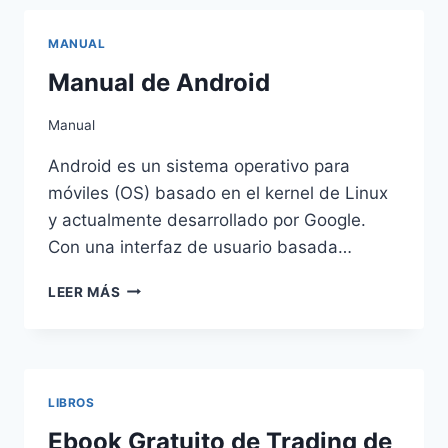
DE
LAS
MANUAL
MARAVILLAS
DE
Manual de Android
LEWIS
CARROL
Manual
Android es un sistema operativo para
móviles (OS) basado en el kernel de Linux
y actualmente desarrollado por Google.
Con una interfaz de usuario basada…
MANUAL
LEER MÁS
DE
ANDROID
LIBROS
Ebook Gratuito de Trading de