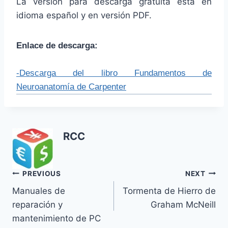
La versión para descarga gratuita está en
idioma español y en versión PDF.
Enlace de descarga:
-Descarga del libro Fundamentos de
Neuroanatomía de Carpenter
RCC
Navegación
PREVIOUS
NEXT
Manuales de
Tormenta de Hierro de
de
reparación y
Graham McNeill
entradas
mantenimiento de PC