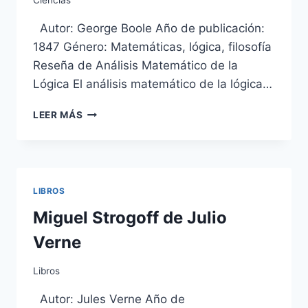
Autor: George Boole Año de publicación:
1847 Género: Matemáticas, lógica, filosofía
Reseña de Análisis Matemático de la
Lógica El análisis matemático de la lógica…
ANÁLISIS
LEER MÁS
MATEMÁTICO
DE
LA
LÓGICA
DE
LIBROS
GEORGE
BOOLE
Miguel Strogoff de Julio
Verne
Libros
Autor: Jules Verne Año de