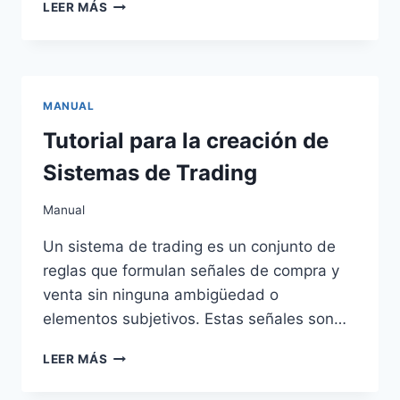
GUSANOS
LEER MÁS
DE
ARENA
DE
DUNE
–
MANUAL
FRANK
HERBERT
Tutorial para la creación de
Sistemas de Trading
Manual
Un sistema de trading es un conjunto de
reglas que formulan señales de compra y
venta sin ninguna ambigüedad o
elementos subjetivos. Estas señales son…
TUTORIAL
LEER MÁS
PARA
LA